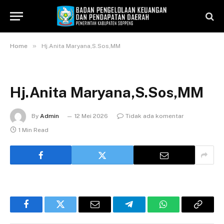
»
Home
Hj.Anita Maryana,S.Sos,MM
Hj.Anita Maryana,S.Sos,MM
By
Admin
12 Mei 2026
Tidak ada komentar
1 Min Read
Facebook
Twitter
Email
Telegram
WhatsApp
Copy