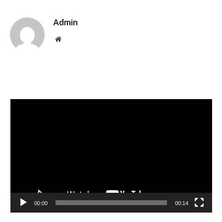
Link
Admin
Website
Pemutar
Video
00:00
00:14