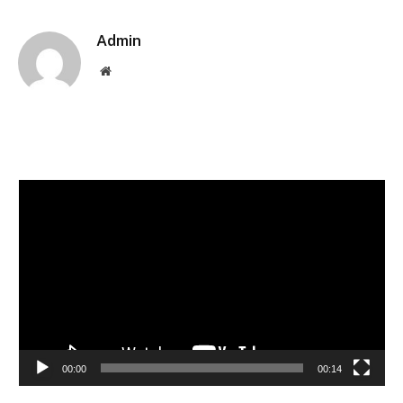
Link
Admin
Website
Pemutar
Video
00:00
00:14