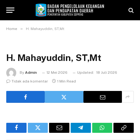
»
Home
H. Mahayuddin, ST,Mt
H. Mahayuddin, ST,Mt
By
Admin
12 Mei 2026
Updated:
18 Juli 2026
Tidak ada komentar
1 Min Read
Facebook
Twitter
Email
Telegram
WhatsApp
Copy