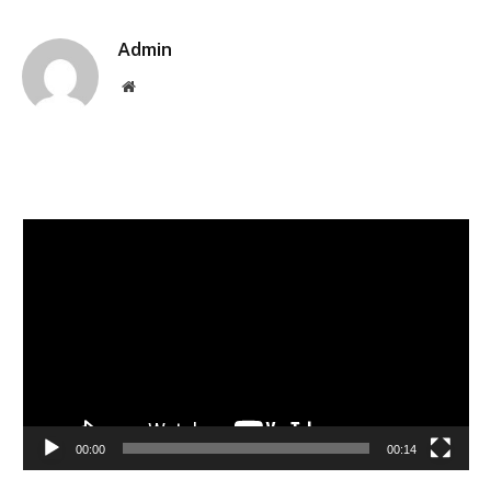
Link
Admin
Website
Pemutar
Video
00:00
00:14