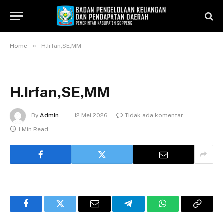
»
Home
H.Irfan,SE,MM
H.Irfan,SE,MM
By
Admin
12 Mei 2026
Tidak ada komentar
1 Min Read
Facebook
Twitter
Email
Telegram
WhatsApp
Copy