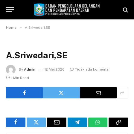
»
Home
A.Sriwedari,SE
A.Sriwedari,SE
By
Admin
12 Mei 2026
Tidak ada komentar
1 Min Read
Facebook
Twitter
Email
Telegram
WhatsApp
Copy