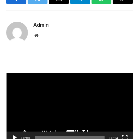
Facebook
Twitter
Email
Telegram
WhatsApp
Copy
Link
Admin
Website
Pemutar
Video
00:00
00:14