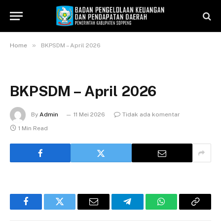
»
Home
BKPSDM – April 2026
BKPSDM – April 2026
By
Admin
11 Mei 2026
Tidak ada komentar
1 Min Read
Facebook
Twitter
Email
Telegram
WhatsApp
Copy