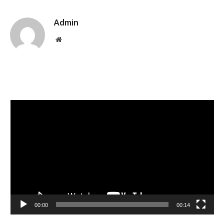
Link
Admin
Website
Pemutar
Video
00:00
00:14