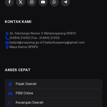
Facebook
X
Instagram
YouTube
WhatsApp
Telegram
(Twitter)
KONTAK KAMI
Jln. Salotungo Nomor 3 Watansoppeng 90812
(0484) 21066 | Fax : (0484) 21050
bpkpd@soppeng.go.id | bpkpdsoppeng@gmail.com
Maps Kantor BPKPD
AKSES CEPAT
Pajak Daerah
PBB Online
Keuangan Daerah