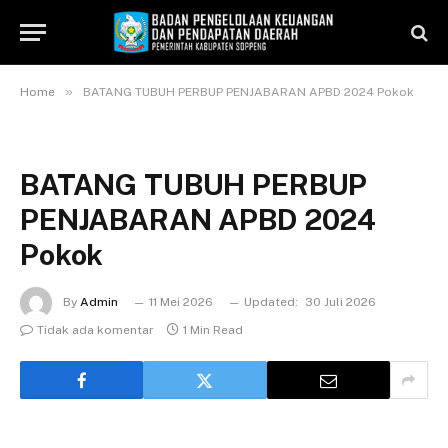
»
Home
BATANG TUBUH PERBUP PENJABARAN APBD 2024 Pokok
BATANG TUBUH PERBUP
PENJABARAN APBD 2024
Pokok
By
Admin
11 Mei 2026
Updated:
30 Juli 2026
Tidak ada komentar
1 Min Read