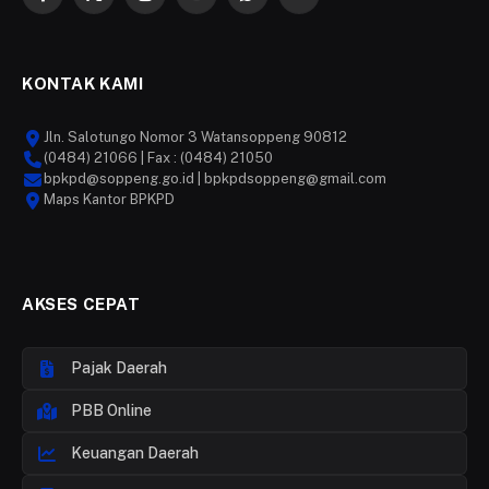
Facebook
X
Instagram
YouTube
WhatsApp
Telegram
(Twitter)
KONTAK KAMI
Jln. Salotungo Nomor 3 Watansoppeng 90812
(0484) 21066 | Fax : (0484) 21050
bpkpd@soppeng.go.id | bpkpdsoppeng@gmail.com
Maps Kantor BPKPD
AKSES CEPAT
Pajak Daerah
PBB Online
Keuangan Daerah