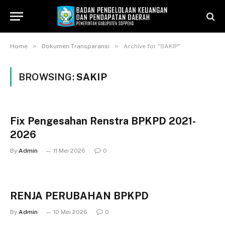
»
»
Home
Dokumen Transparansi
Archive for "SAKIP"
BROWSING:
SAKIP
Fix Pengesahan Renstra BPKPD 2021-
2026
By
Admin
11 Mei 2026
0
RENJA PERUBAHAN BPKPD
By
Admin
10 Mei 2026
0