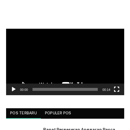
Pemutar
Video
00:00
00:14
POS TERBARU
POPULER POS
Rapat Pergeseran Anggaran Pasca